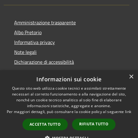
Amministrazione trasparente
Albo Pretorio
Informativa privacy
Note legali
Dichiarazione di accessibilità
×
Informazioni sui cookie
Questo sito web utilizza cookie tecnici e assimilati strettamente
RSS
Comune convenzionato
necessari al corretto funzionamento e alla navigazione del sito,
Accessibilità
Astigov
nonché un cookie tecnico analitico al solo fine di elaborare
informazioni statistiche, aggregate e anonime.
Privacy
Progetto
|
Convenzione
|
Per maggiori dettagli, può consultare la cookie policy al seguente
link
Cookie
Adesioni
Mappa del sito
RIFIUTA TUTTO
ACCETTA TUTTO
•
Accesso redazione