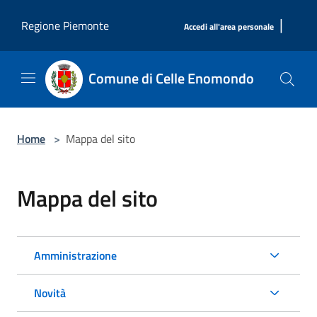
Salta al contenuto principale
|
Regione Piemonte
Accedi all'area personale
Comune di Celle Enomondo
Home
>
Mappa del sito
Mappa del sito
Amministrazione
Novità