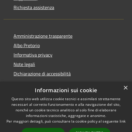
Richiesta assistenza
Amministrazione trasparente
Albo Pretorio
Informativa privacy
Note legali
Dichiarazione di accessibilità
×
Informazioni sui cookie
Questo sito web utilizza cookie tecnici e assimilati strettamente
RSS
Comune convenzionato
necessari al corretto funzionamento e alla navigazione del sito,
Accessibilità
Astigov
nonché un cookie tecnico analitico al solo fine di elaborare
informazioni statistiche, aggregate e anonime.
Privacy
Progetto
|
Convenzione
|
Per maggiori dettagli, può consultare la cookie policy al seguente
link
Cookie
Adesioni
Mappa del sito