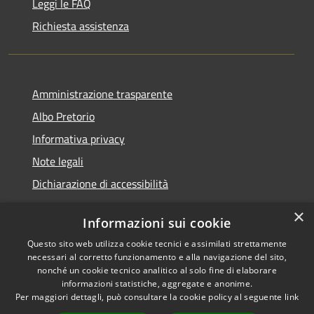
Leggi le FAQ
Richiesta assistenza
Amministrazione trasparente
Albo Pretorio
Informativa privacy
Note legali
Dichiarazione di accessibilità
×
Informazioni sui cookie
Questo sito web utilizza cookie tecnici e assimilati strettamente
RSS
Comune convenzionato
necessari al corretto funzionamento e alla navigazione del sito,
Accessibilità
Astigov
nonché un cookie tecnico analitico al solo fine di elaborare
informazioni statistiche, aggregate e anonime.
Privacy
Progetto
|
Convenzione
|
Per maggiori dettagli, può consultare la cookie policy al seguente
link
Cookie