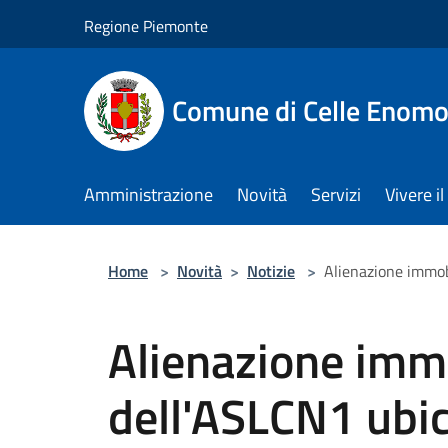
Salta al contenuto principale
Regione Piemonte
Comune di Celle Enom
Amministrazione
Novità
Servizi
Vivere 
Home
>
Novità
>
Notizie
>
Alienazione immobi
Alienazione immo
dell'ASLCN1 ubic