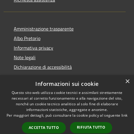
Amministrazione trasparente
Albo Pretorio
Informativa privacy
Note legali
Dichiarazione di accessibilità
×
Informazioni sui cookie
Questo sito web utilizza cookie tecnici e assimilati strettamente
RSS
Comune convenzionato
necessari al corretto funzionamento e alla navigazione del sito,
Accessibilità
Astigov
nonché un cookie tecnico analitico al solo fine di elaborare
informazioni statistiche, aggregate e anonime.
Privacy
Per maggiori dettagli, può consultare la cookie policy al seguente
link
Progetto
|
Convenzione
|
Cookie
Adesioni
Mappa del sito
RIFIUTA TUTTO
ACCETTA TUTTO