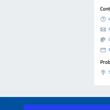
Cont
Prob