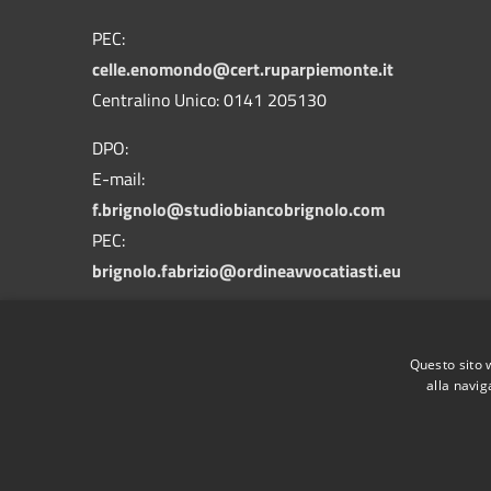
PEC:
celle.enomondo@cert.ruparpiemonte.it
Centralino Unico: 0141 205130
DPO:
E-mail:
f.brignolo@studiobiancobrignolo.com
PEC:
brignolo.fabrizio@ordineavvocatiasti.eu
Questo sito 
alla navig
RSS
Accessibilità
Privacy
Cookie
Mappa de