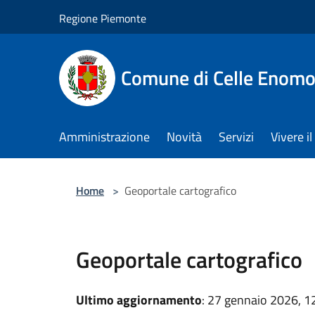
Salta al contenuto principale
Regione Piemonte
Comune di Celle Enom
Amministrazione
Novità
Servizi
Vivere 
Home
>
Geoportale cartografico
Geoportale cartografico
Ultimo aggiornamento
: 27 gennaio 2026, 1