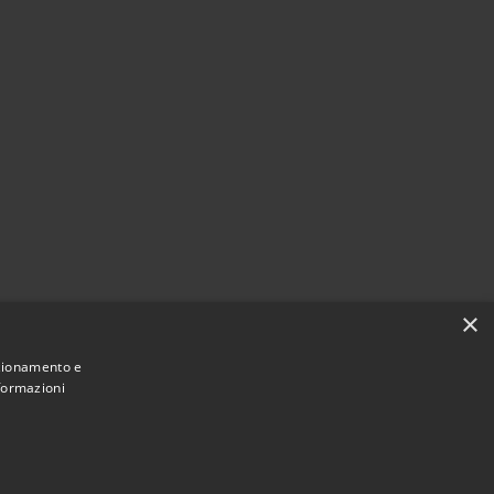
×
nzionamento e
nformazioni
Comune convenzionato
Astigov
|
|
Progetto
Convenzione
Adesioni