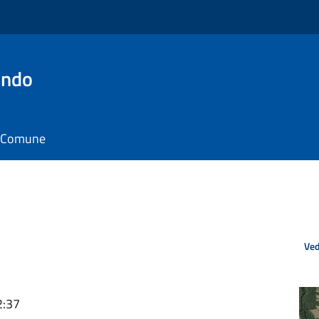
ondo
il Comune
Ved
2:37