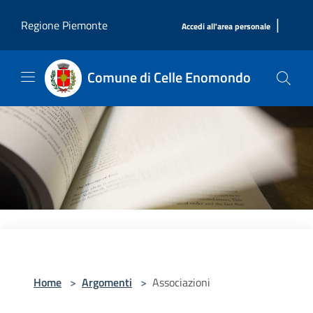
Salta al contenuto principale
|
Regione Piemonte
Accedi all'area personale
Comune di Celle Enomondo
Home
>
Argomenti
>
Associazioni