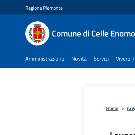
Salta al contenuto principale
Regione Piemonte
Comune di Celle Enom
Amministrazione
Novità
Servizi
Vivere 
Home
>
Arg