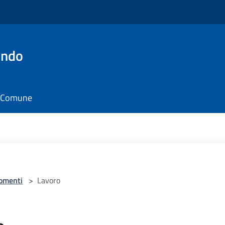
ondo
il Comune
omenti
>
Lavoro