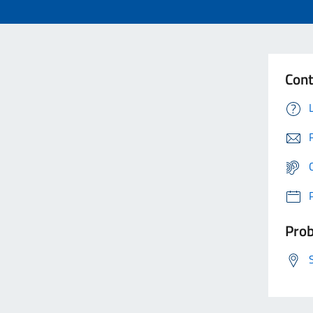
Cont
Prob