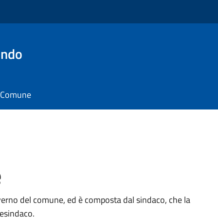
ondo
il Comune
e
verno del comune, ed è composta dal sindaco, che la
cesindaco.