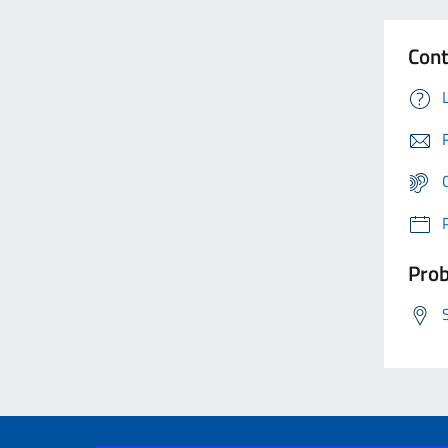
Cont
Prob