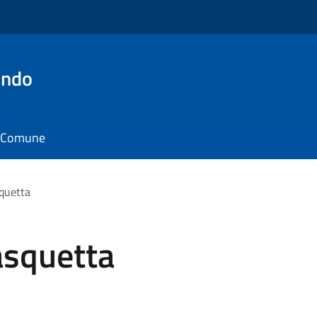
ondo
il Comune
quetta
asquetta