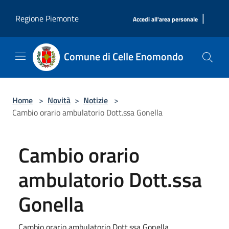
Salta al contenuto principale
|
Regione Piemonte
Accedi all'area personale
Comune di Celle Enomondo
Home
>
Novità
>
Notizie
>
Cambio orario ambulatorio Dott.ssa Gonella
Cambio orario
ambulatorio Dott.ssa
Gonella
Cambio orario ambulatorio Dott.ssa Gonella